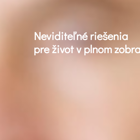
Neviditeľné riešenia
pre život v plnom zobr