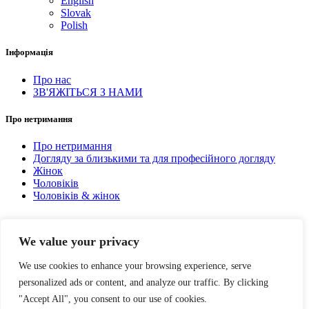
English
Slovak
Polish
Інформація
Про нас
ЗВ'ЯЖІТЬСЯ З НАМИ
Про нетримання
Про нетримання
Догляду за близькими та для професійного догляду
Жінок
Чоловіків
Чоловіків & жінок
Юридичні умови
We value your privacy
Юридичне повідомлення
Умови використання
We use cookies to enhance your browsing experience, serve
Політика конфіденційності
personalized ads or content, and analyze our traffic. By clicking
Політика використання файлів cookie
"Accept All", you consent to our use of cookies.