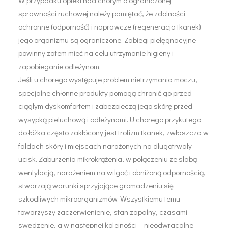
W przypadku opieki nad chorym o ograniczonej
sprawności ruchowej należy pamiętać, że zdolności
ochronne (odporność) i naprawcze (regeneracja tkanek)
jego organizmu są ograniczone. Zabiegi pielęgnacyjne
powinny zatem mieć na celu utrzymanie higieny i
zapobieganie odleżynom.
Jeśli u chorego występuje problem nietrzymania moczu,
specjalne chłonne produkty pomogą chronić go przed
ciągłym dyskomfortem i zabezpieczą jego skórę przed
wysypką pieluchową i odleżynami. U chorego przykutego
do łóżka często zakłócony jest trofizm tkanek, zwłaszcza w
fałdach skóry i miejscach narażonych na długotrwały
ucisk. Zaburzenia mikrokrążenia, w połączeniu ze słabą
wentylacją, narażeniem na wilgoć i obniżoną odpornością,
stwarzają warunki sprzyjające gromadzeniu się
szkodliwych mikroorganizmów. Wszystkiemu temu
towarzyszy zaczerwienienie, stan zapalny, czasami
swędzenie, a w następnej kolejności – nieodwracalne