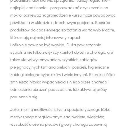
przedmioty, aby ułatwić sprzątanie. Należy regularnie –
najlepiej codziennie – przeprowadzać czyszczenie na
mokro, ponieważ nagromadzenie kurzu może powodować
powikłania w układzie oddechowym pacjenta. Spośród
produktów do codziennego sprzątania warto wybierać te,
które mają najmniej intensywny zapach.
Łóżko nie powinno być wąskie. Duża powierzchnia
sypialna nie tylko zwiększy komfort obłożnie chorego, ale
także ułatwi wykonywanie wszystkich zabiegów
pielęgnacyjnych (zmiana pieluch i pościeli, higieniczne
zabiegi pielęgnacyjne skóry i wiele innych). Szerokie łóżko
zmniejsza ryzyko wypadnięcia z niego przez chorego i
odniesienia obrażeń podczas snu lub aktywnej próby
poruszania się.
Jeżeli nie ma możliwości użycia specjalistycznego łóżka
medycznego z regulowanym zagłówkiem, właściwą
wysokość ułożenia pleców i głowy chorego zapewnią