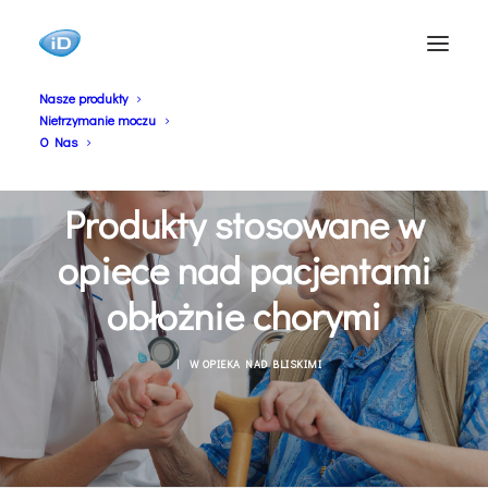
Nasze produkty
Nietrzymanie moczu
O Nas
Produkty stosowane w
opiece nad pacjentami
obłożnie chorymi
|
W
OPIEKA NAD BLISKIMI