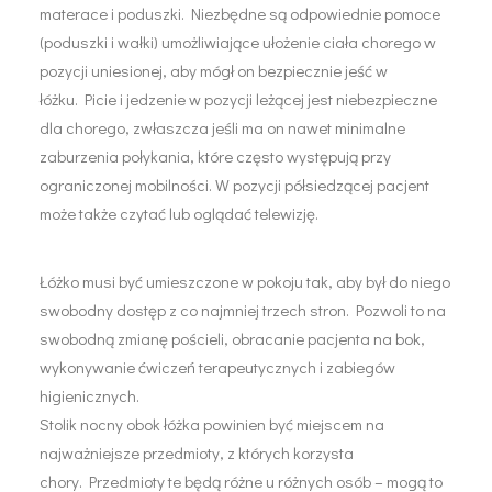
materace i poduszki. Niezbędne są odpowiednie pomoce
(poduszki i wałki) umożliwiające ułożenie ciała chorego w
pozycji uniesionej, aby mógł on bezpiecznie jeść w
łóżku. Picie i jedzenie w pozycji leżącej jest niebezpieczne
dla chorego, zwłaszcza jeśli ma on nawet minimalne
zaburzenia połykania, które często występują przy
ograniczonej mobilności. W pozycji półsiedzącej pacjent
może także czytać lub oglądać telewizję.
Łóżko musi być umieszczone w pokoju tak, aby był do niego
swobodny dostęp z co najmniej trzech stron. Pozwoli to na
swobodną zmianę pościeli, obracanie pacjenta na bok,
wykonywanie ćwiczeń terapeutycznych i zabiegów
higienicznych.
Stolik nocny obok łóżka powinien być miejscem na
najważniejsze przedmioty, z których korzysta
chory. Przedmioty te będą różne u różnych osób – mogą to