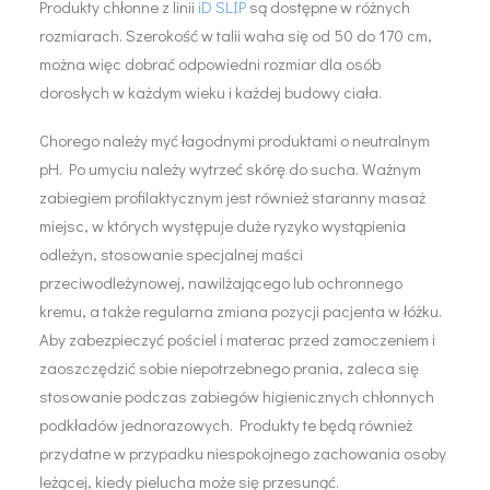
Produkty chłonne z linii
iD SLIP
są dostępne w różnych
rozmiarach. Szerokość w talii waha się od 50 do 170 cm,
można więc dobrać odpowiedni rozmiar dla osób
dorosłych w każdym wieku i każdej budowy ciała.
Chorego należy myć łagodnymi produktami o neutralnym
pH. Po umyciu należy wytrzeć skórę do sucha. Ważnym
zabiegiem profilaktycznym jest również staranny masaż
miejsc, w których występuje duże ryzyko wystąpienia
odleżyn, stosowanie specjalnej maści
przeciwodleżynowej, nawilżającego lub ochronnego
kremu, a także regularna zmiana pozycji pacjenta w łóżku.
Aby zabezpieczyć pościel i materac przed zamoczeniem i
zaoszczędzić sobie niepotrzebnego prania, zaleca się
stosowanie podczas zabiegów higienicznych chłonnych
podkładów jednorazowych. Produkty te będą również
przydatne w przypadku niespokojnego zachowania osoby
leżącej, kiedy pielucha może się przesunąć.