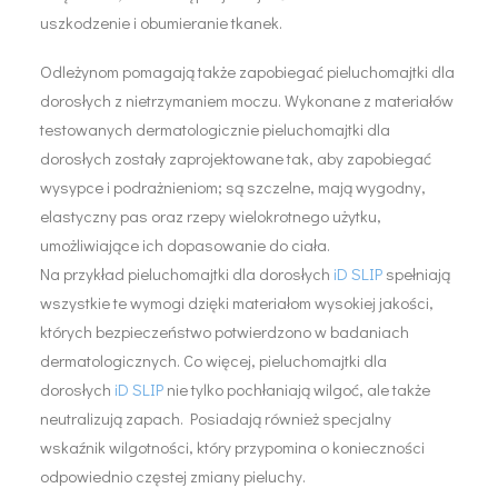
uszkodzenie i obumieranie tkanek.
Odleżynom pomagają także zapobiegać pieluchomajtki dla
dorosłych z nietrzymaniem moczu. Wykonane z materiałów
testowanych dermatologicznie pieluchomajtki dla
dorosłych zostały zaprojektowane tak, aby zapobiegać
wysypce i podrażnieniom; są szczelne, mają wygodny,
elastyczny pas oraz rzepy wielokrotnego użytku,
umożliwiające ich dopasowanie do ciała.
Na przykład pieluchomajtki dla dorosłych
iD SLIP
spełniają
wszystkie te wymogi dzięki materiałom wysokiej jakości,
których bezpieczeństwo potwierdzono w badaniach
dermatologicznych. Co więcej, pieluchomajtki dla
dorosłych
iD SLIP
nie tylko pochłaniają wilgoć, ale także
neutralizują zapach. Posiadają również specjalny
wskaźnik wilgotności, który przypomina o konieczności
odpowiednio częstej zmiany pieluchy.