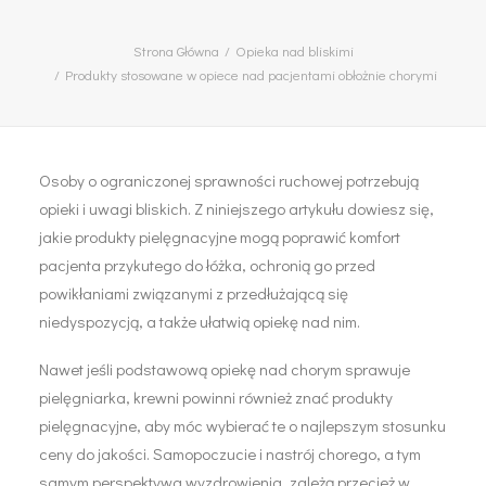
Strona Główna
Opieka nad bliskimi
Produkty stosowane w opiece nad pacjentami obłożnie chorymi
Osoby o ograniczonej sprawności ruchowej potrzebują
opieki i uwagi bliskich. Z niniejszego artykułu dowiesz się,
jakie produkty pielęgnacyjne mogą poprawić komfort
pacjenta przykutego do łóżka, ochronią go przed
powikłaniami związanymi z przedłużającą się
niedyspozycją, a także ułatwią opiekę nad nim.
Nawet jeśli podstawową opiekę nad chorym sprawuje
pielęgniarka, krewni powinni również znać produkty
pielęgnacyjne, aby móc wybierać te o najlepszym stosunku
ceny do jakości. Samopoczucie i nastrój chorego, a tym
samym perspektywa wyzdrowienia, zależą przecież w